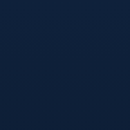
赛事赞助管理
公司成立于2005年，总部位于深圳，是一家专
注于高新技术研发的创新型企业。凭借深厚的
研发实力和前瞻的行业视角，公司主要涉足人
工智能、物联网、大数据分析及云计算等多个
领域。通过自主研发的智能硬件、软件及
查看更多