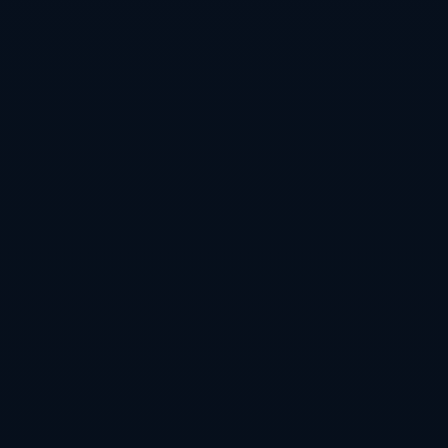
我们的团队
团队介绍