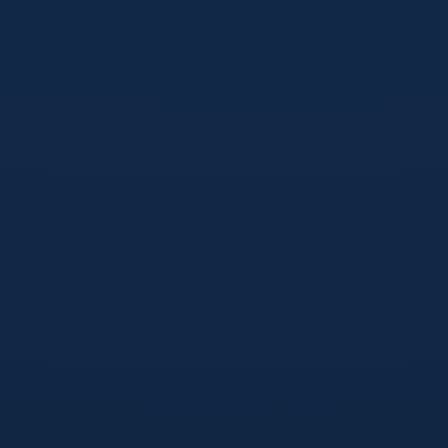
我们的服务
服务优势