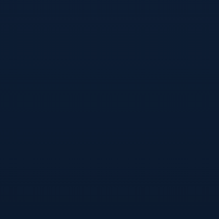
体育商业联盟管理
作为国内领先的制造业公司，公司自成立以
来，一直致力于为全球客户提供高品质的生产
设备与技术支持。公司拥有一流的生产线和严
格的质量管理体系，生产的产品广泛应用于汽
车、电子、化工、机械等多个行业。多年来，
公
查看更多