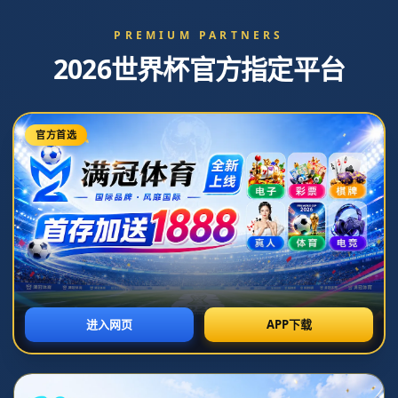
地址
湖北省省直辖县级行政区划神农架林区阳日镇
邮箱
admin@021xiaochengxu.com