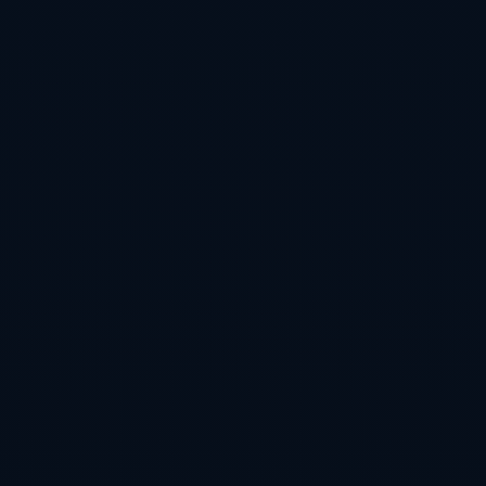
Andrew Wills
Founder